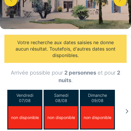
Votre recherche aux dates saisies ne donne
aucun résultat. Toutefois, d'autres dates sont
disponibles.
Arrivée possible pour
2 personnes
et pour
2
nuits
.
Vendredi
Samedi
Dimanche
07/08
08/08
09/08
non disponible
non disponible
non disponible