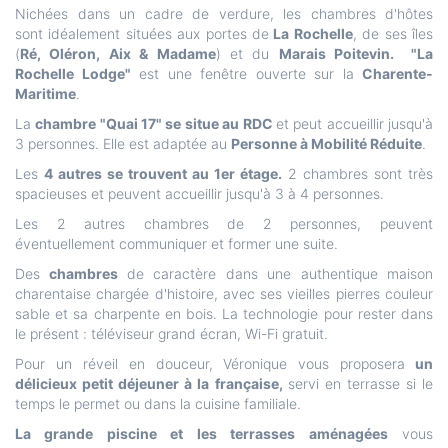
Nichées dans un cadre de verdure, les chambres d'hôtes
sont idéalement situées aux portes de
La Rochelle
, de ses îles
(
Ré, Oléron, Aix & Madame
) et du
Marais Poitevin. "La
Rochelle Lodge"
est une fenêtre ouverte sur la
Charente-
Maritime
.
La
chambre "Quai 17" se situe au RDC
et peut accueillir jusqu'à
3 personnes. Elle est adaptée au
Personne à Mobilité Réduite
.
Les
4 autres se trouvent au 1er étage.
2 chambres sont très
spacieuses et peuvent accueillir jusqu'à 3 à 4 personnes.
Les 2 autres chambres de 2 personnes, peuvent
éventuellement communiquer et former une suite.
Des
chambres
de caractère dans une authentique maison
charentaise chargée d'histoire, avec ses vieilles pierres couleur
sable et sa charpente en bois. La technologie pour rester dans
le présent : téléviseur grand écran, Wi-Fi gratuit.
Pour un réveil en douceur, Véronique vous proposera
un
délicieux petit déjeuner à la française,
servi en terrasse si le
temps le permet ou dans la cuisine familiale.
La grande piscine et les terrasses aménagées
vous