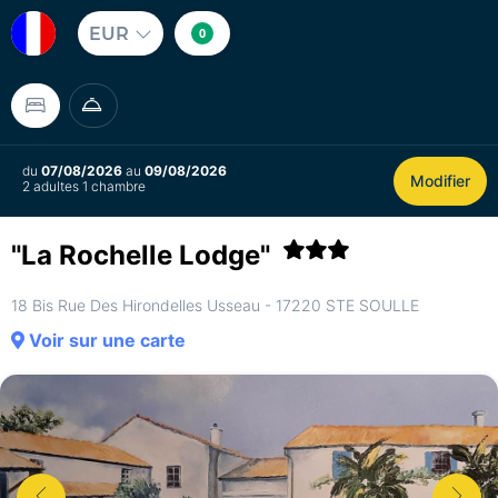
EUR
0
du
07/08/2026
au
09/08/2026
Modifier
2 adultes 1 chambre
"La Rochelle Lodge"
18 Bis Rue Des Hirondelles Usseau - 17220 STE SOULLE
Voir sur une carte