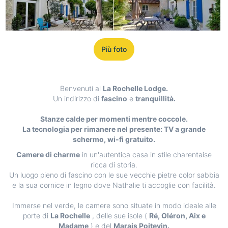
Più foto
Benvenuti al
La Rochelle Lodge.
Un indirizzo di
fascino
e
tranquillità.
Stanze calde per momenti mentre coccole.
La tecnologia per rimanere nel presente: TV a grande
schermo, wi-fi gratuito.
Camere di charme
in un'autentica casa in stile charentaise
ricca di storia.
Un luogo pieno di fascino con le sue vecchie pietre color sabbia
e la sua cornice in legno dove Nathalie ti accoglie con facilità.
Immerse nel verde, le camere sono situate in modo ideale alle
porte di
La Rochelle
, delle sue isole (
Ré, Oléron, Aix e
Madame
) e del
Marais Poitevin.