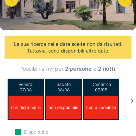
La sua ricerca nelle date scelte non dà risultati.
Tuttavia, sono disponibili altre date.
Possibili arrivi per
2 persone
e
2 notti
.
Venerdì
Sabato
Domenica
07/08
08/08
09/08
non disponibile
non disponibile
non disponibile
Lunedì
Martedì
Mercoledì
Disponibile
10/08
11/08
12/08