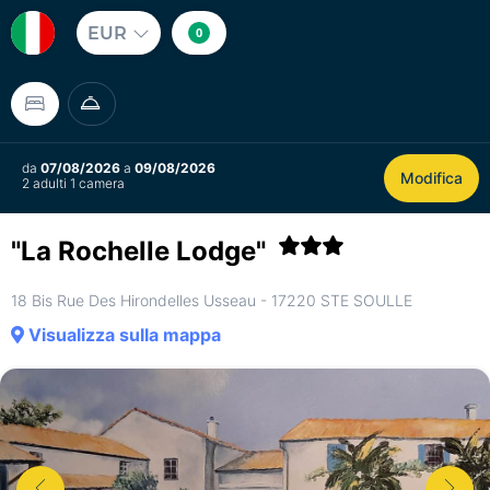
EUR
0
da
07/08/2026
a
09/08/2026
Modifica
2 adulti 1 camera
"La Rochelle Lodge"
18 Bis Rue Des Hirondelles Usseau - 17220 STE SOULLE
Visualizza sulla mappa