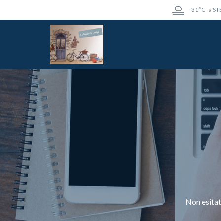
31°C
a ST
Non esitat